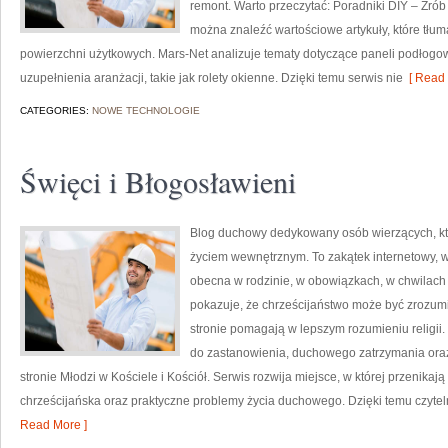
remont. Warto przeczytać: Poradniki DIY – Zrób
można znaleźć wartościowe artykuły, które tłu
powierzchni użytkowych. Mars-Net analizuje tematy dotyczące paneli podłog
uzupełnienia aranżacji, takie jak rolety okienne. Dzięki temu serwis nie
[ Read 
CATEGORIES:
NOWE TECHNOLOGIE
Święci i Błogosławieni
Blog duchowy dedykowany osób wierzących, kt
życiem wewnętrznym. To zakątek internetowy, w k
obecna w rodzinie, w obowiązkach, w chwilach 
pokazuje, że chrześcijaństwo może być zrozumia
stronie pomagają w lepszym rozumieniu religii
do zastanowienia, duchowego zatrzymania oraz
stronie Młodzi w Kościele i Kościół. Serwis rozwija miejsce, w której przenikają 
chrześcijańska oraz praktyczne problemy życia duchowego. Dzięki temu czyteln
Read More ]