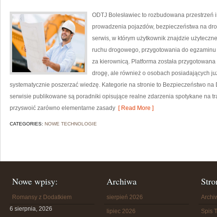
ODTJ Bolesławiec to rozbudowana przestrzeń i
prowadzenia pojazdów, bezpieczeństwa na dro
serwis, w którym użytkownik znajdzie użyteczn
ruchu drogowego, przygotowania do egzaminu k
za kierownicą. Platforma została przygotowana
drogę, ale również o osobach posiadających już
systematycznie poszerzać wiedzę. Kategorie na stronie to Bezpieczeństwo na
serwisie publikowane są poradniki opisujące realne zdarzenia spotykane na tra
przyswoić zarówno elementarne zasady
[ Read More ]
CATEGORIES:
NOWE TECHNOLOGIE
Nowe wpisy:
Archiwa
Stro
Romansy z Dodatkiem
sierpień 2026
Arch
6 sierpnia, 2026
lipiec 2026
Spis T