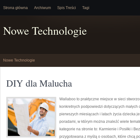
Strona główna
Archiwum
Spis Treści
Tagi
Nowe Technologie
Nowe Technologie
DIY dla Malucha
Wallaboo to praktyczne miejsce w sieci stworzo
konkretnych podpowiedzi dotyczących małych dz
pierwszych miesiącach i latach życia dziecka j
poradami, w którym można znaleźć wiele tema
kategorie na stronie to: Karmienie i Posiłki i B
przygotowana z myślą o osobach, które chcą 