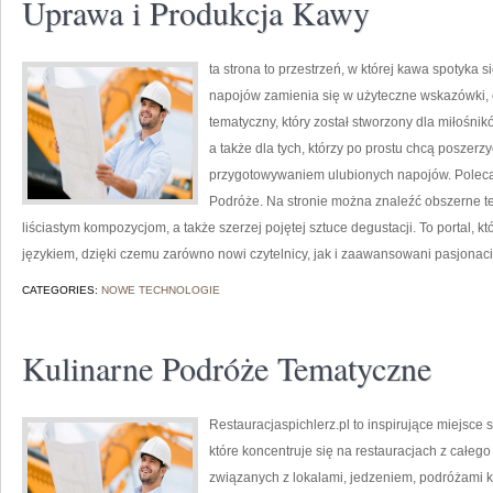
Uprawa i Produkcja Kawy
ta strona to przestrzeń, w której kawa spotyka 
napojów zamienia się w użyteczne wskazówki, c
tematyczny, który został stworzony dla miłośn
a także dla tych, którzy po prostu chcą poszer
przygotowywaniem ulubionych napojów. Polec
Podróże. Na stronie można znaleźć obszerne 
liściastym kompozycjom, a także szerzej pojętej sztuce degustacji. To portal, 
językiem, dzięki czemu zarówno nowi czytelnicy, jak i zaawansowani pasjonac
CATEGORIES:
NOWE TECHNOLOGIE
Kulinarne Podróże Tematyczne
Restauracjaspichlerz.pl to inspirujące miejsce 
które koncentruje się na restauracjach z całego
związanych z lokalami, jedzeniem, podróżami ku