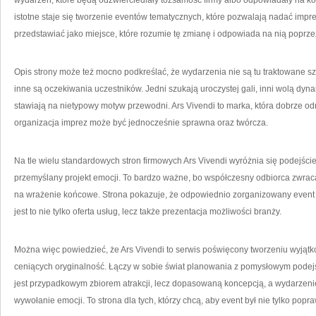
wydarzeń, które będą odzwierciedlały tożsamość firmy albo odpowiadały na ko
istotne staje się tworzenie eventów tematycznych, które pozwalają nadać impr
przedstawiać jako miejsce, które rozumie tę zmianę i odpowiada na nią poprze
Opis strony może też mocno podkreślać, że wydarzenia nie są tu traktowane s
inne są oczekiwania uczestników. Jedni szukają uroczystej gali, inni wolą dyna
stawiają na nietypowy motyw przewodni. Ars Vivendi to marka, która dobrze odn
organizacja imprez może być jednocześnie sprawna oraz twórcza.
Na tle wielu standardowych stron firmowych Ars Vivendi wyróżnia się podejści
przemyślany projekt emocji. To bardzo ważne, bo współczesny odbiorca zwraca 
na wrażenie końcowe. Strona pokazuje, że odpowiednio zorganizowany even
jest to nie tylko oferta usług, lecz także prezentacja możliwości branży.
Można więc powiedzieć, że Ars Vivendi to serwis poświęcony tworzeniu wyją
ceniących oryginalność. Łączy w sobie świat planowania z pomysłowym podejś
jest przypadkowym zbiorem atrakcji, lecz dopasowaną koncepcją, a wydarzeni
wywołanie emocji. To strona dla tych, którzy chcą, aby event był nie tylko pop