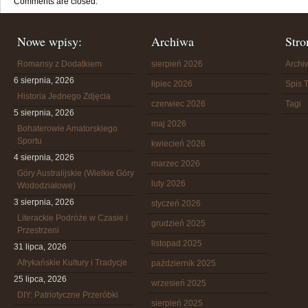
Comments are closed.
Nowe wpisy:
Archiwa
Stro
Romansy z Dodatkiem
sierpień 2026
Arch
6 sierpnia, 2026
lipiec 2026
Spis T
Historia Jednego Zdjęcia
czerwiec 2026
Tagi
5 sierpnia, 2026
maj 2026
Bohaterowie Amatorskiego
Sportu
kwiecień 2026
4 sierpnia, 2026
marzec 2026
Góry Australijskie (Wielkie Góry
luty 2026
Wododziałowe)
3 sierpnia, 2026
styczeń 2026
Literackie Podróże w Czasie i
grudzień 2025
Przestrzeni
listopad 2025
31 lipca, 2026
Afrykańskie Kultury i Tradycje
październik 2025
25 lipca, 2026
wrzesień 2025
DIY: Patriotyczne Przeróbki
sierpień 2025