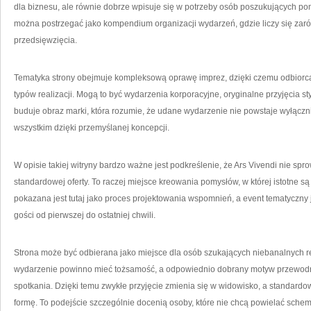
dla biznesu, ale równie dobrze wpisuje się w potrzeby osób poszukujących po
można postrzegać jako kompendium organizacji wydarzeń, gdzie liczy się zarów
przedsięwzięcia.
Tematyka strony obejmuje kompleksową oprawę imprez, dzięki czemu odbiorca
typów realizacji. Mogą to być wydarzenia korporacyjne, oryginalne przyjęcia st
buduje obraz marki, która rozumie, że udane wydarzenie nie powstaje wyłączni
wszystkim dzięki przemyślanej koncepcji.
W opisie takiej witryny bardzo ważne jest podkreślenie, że Ars Vivendi nie sp
standardowej oferty. To raczej miejsce kreowania pomysłów, w której istotne s
pokazana jest tutaj jako proces projektowania wspomnień, a event tematyczny 
gości od pierwszej do ostatniej chwili.
Strona może być odbierana jako miejsce dla osób szukających niebanalnych real
wydarzenie powinno mieć tożsamość, a odpowiednio dobrany motyw przewodni 
spotkania. Dzięki temu zwykłe przyjęcie zmienia się w widowisko, a standard
formę. To podejście szczególnie docenią osoby, które nie chcą powielać sche