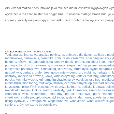
Ars Vivendi można podsumować jako miejsce dla miłośników wyjątkowych wydar
wydarzenie ma szansę stać się oryginalne. To właśnie dlatego strona buduje w
imprezy i eventy nie powstają z przypadku, lecz z połączenia wyczucia z pasją.
CATEGORIES:
NOWE TECHNOLOGIE
Tagi:
analiza finansowa
,
analiza polityczna
,
animacje dla dzieci
,
aplikacje mob
rachunkowe
,
biurokracja
,
ceramika
,
chmura obliczeniowa
,
coaching kariery
,
cy
bezpieczeństwo
,
debata publiczna
,
desery
,
detoks organizmu
,
dieta ketogenic
photography
,
druk 3d
,
e-learning biznesowy
,
e-sport
,
edukacja finansowa
,
eduk
elektronika przemysłowa
,
filmmaking
,
fit przepisy
,
forum dyskusyjne
,
fotografia
geopolityka
,
geriatra
,
gluten free
,
gotowanie w domu
,
gry mobilne
,
herbata
,
infl
ochrony
,
kancelaria prawna
,
kawa
,
kodeks cywilny
,
kodeks rodzinny
,
konsultacj
polska
,
kuchnia włoska
,
kulinarne inspiracje
,
kursy walut
,
lactose free
,
media sp
minimalizm
,
monitoring
,
motivacja
,
muzea
,
ochrona danych
,
opieka nad senior
turystyczne
,
piwo
,
PKB
,
plac zabaw
,
podróże kulinarne
,
polityka krajowa
,
polit
rękodzieło
,
religia i kultura
,
rozwój osobisty
,
rynki finansowe
,
samochody elektr
skansen
,
slow life
,
smart home
,
smartfony
,
spadochroniarstwo
,
sporty ekstrema
street food
,
studia podyplomowe
,
styl życia
,
systemy alarmowe
,
szkolenia bra
usługi cyfrowe
,
VR
,
weganizm
,
wegetarianizm
,
windykacja
,
wino
,
wskaźniki go
seniora
,
zrównoważone budownictwo