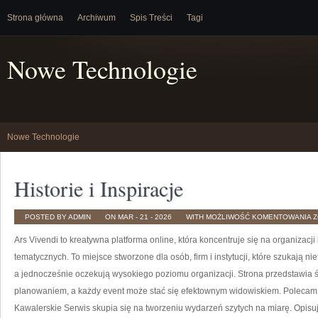
Strona główna
Archiwum
Spis Treści
Tagi
Nowe Technologie
Nowe Technologie
Historie i Inspiracje
H
POSTED BY ADMIN
ON MAR - 21 - 2026
WITH
MOŻLIWOŚĆ KOMENTOWANIA
Z
I
I
Ars Vivendi to kreatywna platforma online, która koncentruje się na organiza
tematycznych. To miejsce stworzone dla osób, firm i instytucji, które szukają ni
a jednocześnie oczekują wysokiego poziomu organizacji. Strona przedstawia św
planowaniem, a każdy event może stać się efektownym widowiskiem. Poleca
Kawalerskie Serwis skupia się na tworzeniu wydarzeń szytych na miarę. Opis