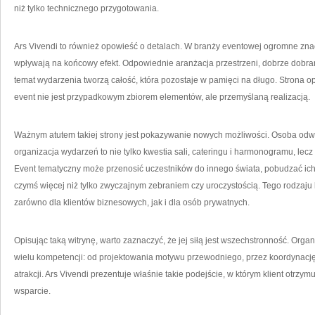
niż tylko technicznego przygotowania.
Ars Vivendi to również opowieść o detalach. W branży eventowej ogromne zna
wpływają na końcowy efekt. Odpowiednie aranżacja przestrzeni, dobrze dobrana
temat wydarzenia tworzą całość, która pozostaje w pamięci na długo. Strona op
event nie jest przypadkowym zbiorem elementów, ale przemyślaną realizacją.
Ważnym atutem takiej strony jest pokazywanie nowych możliwości. Osoba odw
organizacja wydarzeń to nie tylko kwestia sali, cateringu i harmonogramu, lec
Event tematyczny może przenosić uczestników do innego świata, pobudzać ich c
czymś więcej niż tylko zwyczajnym zebraniem czy uroczystością. Tego rodzaju 
zarówno dla klientów biznesowych, jak i dla osób prywatnych.
Opisując taką witrynę, warto zaznaczyć, że jej siłą jest wszechstronność. Or
wielu kompetencji: od projektowania motywu przewodniego, przez koordyna
atrakcji. Ars Vivendi prezentuje właśnie takie podejście, w którym klient otrzym
wsparcie.