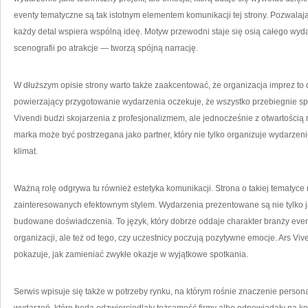
eventy tematyczne są tak istotnym elementem komunikacji tej strony. Pozwalają
każdy detal wspiera wspólną ideę. Motyw przewodni staje się osią całego wyd
scenografii po atrakcje — tworzą spójną narrację.
W dłuższym opisie strony warto także zaakcentować, że organizacja imprez to dzi
powierzający przygotowanie wydarzenia oczekuje, że wszystko przebiegnie sp
Vivendi budzi skojarzenia z profesjonalizmem, ale jednocześnie z otwartością
marka może być postrzegana jako partner, który nie tylko organizuje wydarzen
klimat.
Ważną rolę odgrywa tu również estetyka komunikacji. Strona o takiej tematyce
zainteresowanych efektownym stylem. Wydarzenia prezentowane są nie tylko ja
budowane doświadczenia. To język, który dobrze oddaje charakter branży event
organizacji, ale też od tego, czy uczestnicy poczują pozytywne emocje. Ars Vi
pokazuje, jak zamieniać zwykłe okazje w wyjątkowe spotkania.
Serwis wpisuje się także w potrzeby rynku, na którym rośnie znaczenie persona