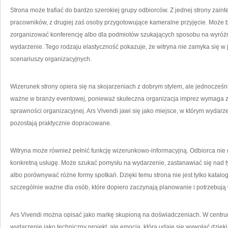
Strona może trafiać do bardzo szerokiej grupy odbiorców. Z jednej strony zainte
pracowników, z drugiej zaś osoby przygotowujące kameralne przyjęcie. Może być
zorganizować konferencję albo dla podmiotów szukających sposobu na wyróż
wydarzenie. Tego rodzaju elastyczność pokazuje, że witryna nie zamyka się w
scenariuszy organizacyjnych.
Wizerunek strony opiera się na skojarzeniach z dobrym stylem, ale jednocześni
ważne w branży eventowej, ponieważ skuteczna organizacja imprez wymaga z
sprawności organizacyjnej. Ars Vivendi jawi się jako miejsce, w którym wydarze
pozostają praktycznie dopracowane.
Witryna może również pełnić funkcję wizerunkowo-informacyjną. Odbiorca nie 
konkretną usługę. Może szukać pomysłu na wydarzenie, zastanawiać się nad 
albo porównywać różne formy spotkań. Dzięki temu strona nie jest tylko katalogi
szczególnie ważne dla osób, które dopiero zaczynają planowanie i potrzebują w
Ars Vivendi można opisać jako markę skupioną na doświadczeniach. W centrum
wydarzenie jako techniczny projekt, ale emocja, którą udaje się wywołać dzięki