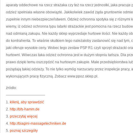
aparaty oddechowe na rzecz strażaka czy też na rzecz jednostki, jaka pracuje
odzież spełniała własne obowiązki. Jakikolwiek zawód żąda gruntownie odmien
zupełnie innym niebezpieczeństwem. Odzież ochronna spotyka się z różnymi k
wiemy, iż odzież ochronna typu latarki strażackie jest pomocna na rzecz bud
nad odmianą zakupu. Nie każdy sklep wyprzedaje hurtowe ilości. Nie każdy ob
do kontrahenta. To właśnie skutkiem tego należałoby zastanowić się nad tym, 
jaki oferuje wysokie ceny. Wobec tego zestaw PSP R1 czyli sprzęt strażacki o
hurtowni. Wówczas taka odzież ochronna jest w dużym stopniu tańsza. Dla prz
prawo dzięki temu oszczędzić na hurtowym zakupie. Małe przedsiębiorstwa l
pożądają takiej odzieży. To nie tylko wymóg narzucany przez inspekcje pracy, a
wykonujących pracę fizyczną. Zobacz www.ppoz.sklep.pl.
źródło:
———————————
1.
kliknij, aby sprawdzić
2.
http://bfs-hamm.de
3.
przeczytaj więcej
4.
http://biagini-massagetechniken.de
5.
poznaj szczegóły