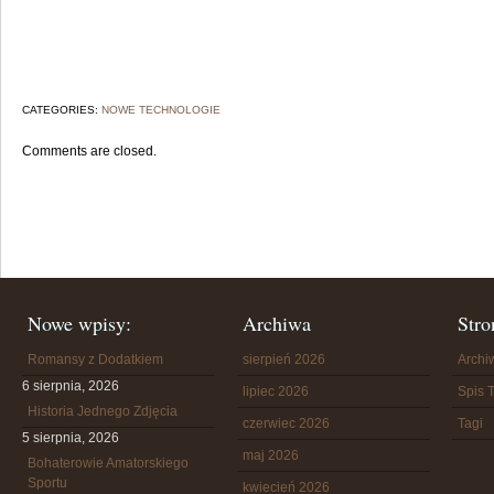
CATEGORIES:
NOWE TECHNOLOGIE
Comments are closed.
Nowe wpisy:
Archiwa
Stro
Romansy z Dodatkiem
sierpień 2026
Arch
6 sierpnia, 2026
lipiec 2026
Spis T
Historia Jednego Zdjęcia
czerwiec 2026
Tagi
5 sierpnia, 2026
maj 2026
Bohaterowie Amatorskiego
Sportu
kwiecień 2026