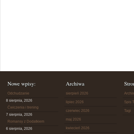
Nowe wpisy:
Archiwa
Stro
Odchudzanie
sierpień 2026
Arch
8 sierpnia, 2026
lipiec 2026
Spis T
Ćwiczenia i trening
czerwiec 2026
Tagi
7 sierpnia, 2026
maj 2026
Romansy z Dodatkiem
kwiecień 2026
6 sierpnia, 2026