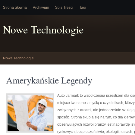
Strona główna
Archiwum
Spis Treści
Tagi
Nowe Technologie
Nowe Technologie
Amerykańskie Legendy
Auto Jarmark to współczesna przestrzeń dla osób
miejsce tworzone z myślą o czytelnikach, któr
związanych z autami, ale jednocześnie szukają 
sposób. Strona skupia się na tym, co dla kiero
obserwujących rozwój branży jest naprawdę ist
rynkowych, bezpieczeństwie, ekologii, testach